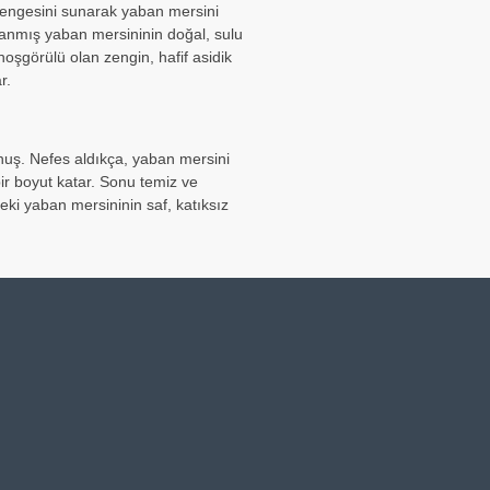
dengesini sunarak yaban mersini
planmış yaban mersininin doğal, sulu
hoşgörülü olan zengin, hafif asidik
r.
unuş. Nefes aldıkça, yaban mersini
 bir boyut katar. Sonu temiz ve
eki yaban mersininin saf, katıksız