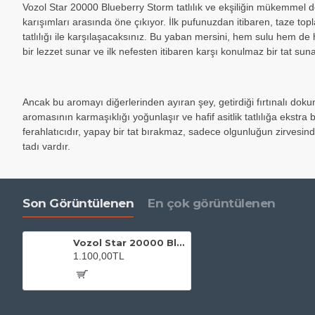
Vozol Star 20000 Blueberry Storm tatlılık ve ekşiliğin mükemmel 
karışımları arasında öne çıkıyor. İlk pufunuzdan itibaren, taze to
tatlılığı ile karşılaşacaksınız. Bu yaban mersini, hem sulu hem de 
bir lezzet sunar ve ilk nefesten itibaren karşı konulmaz bir tat suna
Ancak bu aromayı diğerlerinden ayıran şey, getirdiği fırtınalı dok
aromasının karmaşıklığı yoğunlaşır ve hafif asitlik tatlılığa ekstra
ferahlatıcıdır, yapay bir tat bırakmaz, sadece olgunluğun zirvesind
tadı vardır.
Son Görüntülenen
En çok görüntülenen
Vozol Star 20000 Blueberry Storm
1.100,00TL