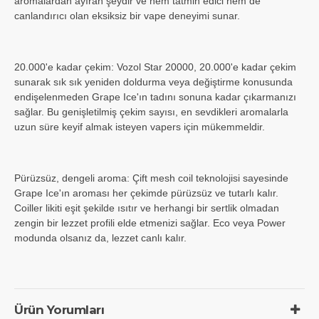
aromalardan ayıran şeydir ve hem tatmin edici hem de
canlandırıcı olan eksiksiz bir vape deneyimi sunar.
20.000'e kadar çekim: Vozol Star 20000, 20.000'e kadar çekim
sunarak sık sık yeniden doldurma veya değiştirme konusunda
endişelenmeden Grape Ice'ın tadını sonuna kadar çıkarmanızı
sağlar. Bu genişletilmiş çekim sayısı, en sevdikleri aromalarla
uzun süre keyif almak isteyen vapers için mükemmeldir.
Pürüzsüz, dengeli aroma: Çift mesh coil teknolojisi sayesinde
Grape Ice'ın aroması her çekimde pürüzsüz ve tutarlı kalır.
Coiller likiti eşit şekilde ısıtır ve herhangi bir sertlik olmadan
zengin bir lezzet profili elde etmenizi sağlar. Eco veya Power
modunda olsanız da, lezzet canlı kalır.
Ürün Yorumları