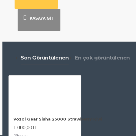
KASAYA GİT
Son Görüntülenen
En çok görüntülenen
Vozol Gear Sisha 25000 Strawberry Kiwi
1.000,00TL
Sepete