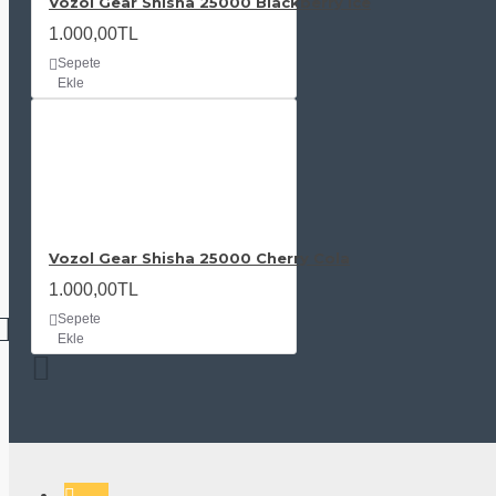
Vozol Gear Shisha 25000 Blackberry Ice
1.000,00TL
Sepete
Ekle
Vozol Gear Shisha 25000 Cherry Cola
1.000,00TL
Sepete
Ekle