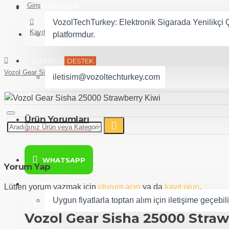
Giriş
HAKKIMIZDA
VozolTechTurkey: Elektronik Sigarada Yenilikçi Ç
Kayıt Ol
platformdur.
İLETİŞİM
DESTEK
Vozol Gear Sisha 25000 Strawberry Kiwi
iletisim@vozoltechturkey.com
Ürün Yorumları
WHATSAPP
Yorum Yap
TOPTAN SATIŞ
Lütfen yorum yazmak için
oturum açın
ya da
kayıt olun
.
Uygun fiyatlarla toptan alım için iletişime geçebili
Vozol Gear Sisha 25000 Straw