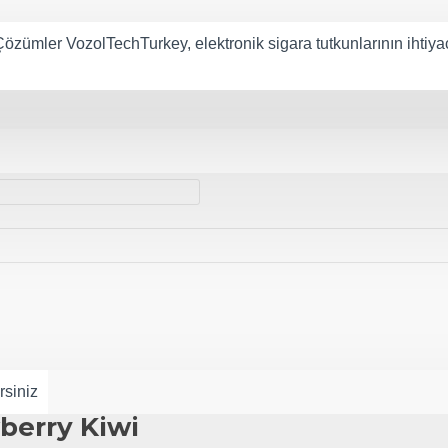
özümler VozolTechTurkey, elektronik sigara tutkunlarının ihtiyaç
rsiniz
berry Kiwi