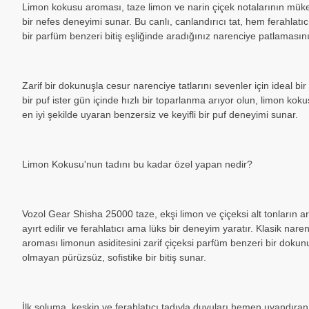
Limon kokusu aroması, taze limon ve narin çiçek notalarının mükem
bir nefes deneyimi sunar. Bu canlı, canlandırıcı tat, hem ferahlatıc
bir parfüm benzeri bitiş eşliğinde aradığınız narenciye patlamasını 
Zarif bir dokunuşla cesur narenciye tatlarını sevenler için ideal bir
bir puf ister gün içinde hızlı bir toparlanma arıyor olun, limon ko
en iyi şekilde uyaran benzersiz ve keyifli bir puf deneyimi sunar.
Limon Kokusu'nun tadını bu kadar özel yapan nedir?
Vozol Gear Shisha 25000 taze, ekşi limon ve çiçeksi alt tonların aro
ayırt edilir ve ferahlatıcı ama lüks bir deneyim yaratır. Klasik nar
aroması limonun asiditesini zarif çiçeksi parfüm benzeri bir dokun
olmayan pürüzsüz, sofistike bir bitiş sunar.
İlk soluma, keskin ve ferahlatıcı tadıyla duyuları hemen uyandıra