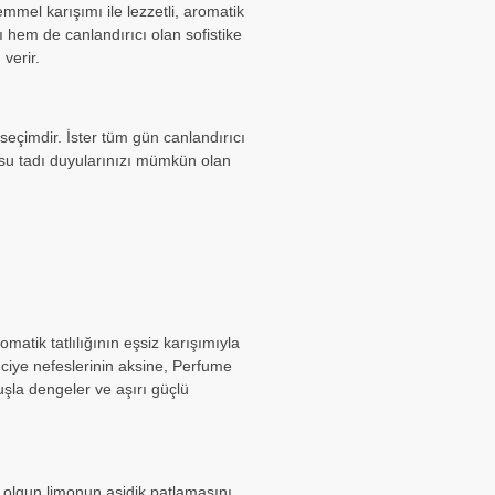
mel karışımı ile lezzetli, aromatik
ı hem de canlandırıcı olan sofistike
verir.
 seçimdir. İster tüm gün canlandırıcı
kusu tadı duyularınızı mümkün olan
matik tatlılığının eşsiz karışımıyla
enciye nefeslerinin aksine, Perfume
uşla dengeler ve aşırı güçlü
n olgun limonun asidik patlamasını