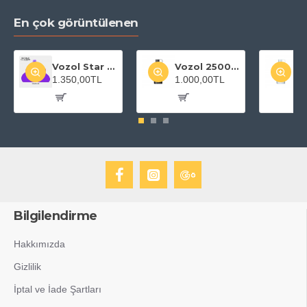
En çok görüntülenen
Vozol Star 20000 Grape Ice
Vozol 25000 Puff Gear Shisha Maiden Killer
1.350,00TL
1.000,00TL
1
Bilgilendirme
Hakkımızda
Gizlilik
İptal ve İade Şartları