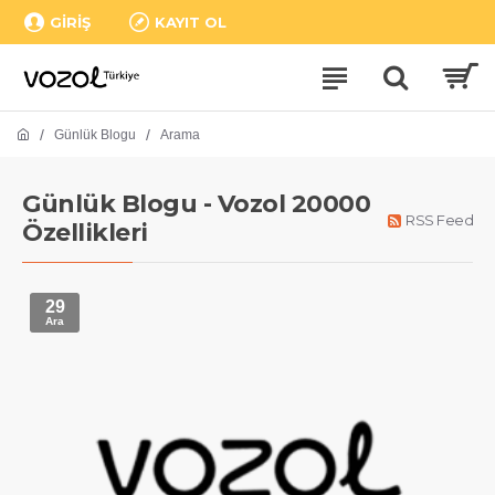
GIRIŞ
KAYIT OL
Günlük Blogu
Arama
Günlük Blogu - Vozol 20000
RSS Feed
Özellikleri
29
Ara